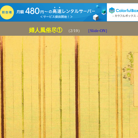
婦人風俗尽①
（2/19）
［Slide-ON］